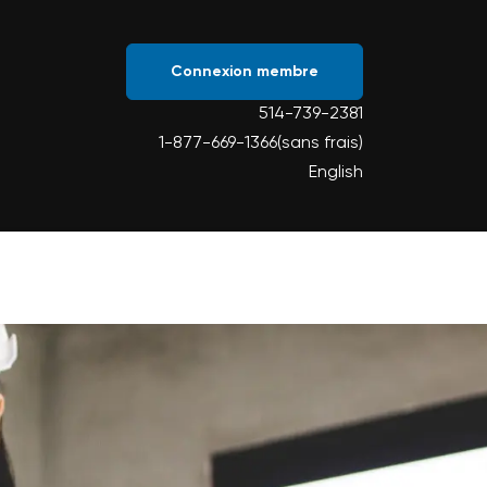
Connexion membre
514-739-2381
1-877-669-1366(sans frais)
English