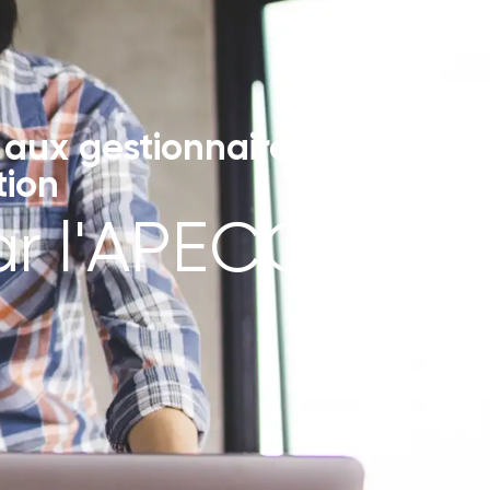
aux gestionnaires et
tion
ar l'APECQ