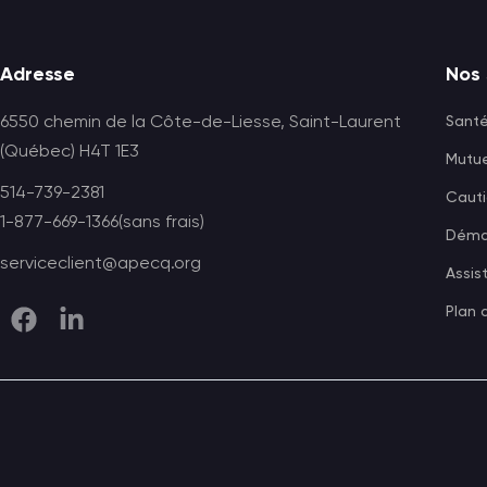
Footer
Adresse
Nos 
6550 chemin de la Côte-de-Liesse, Saint-Laurent
Santé
(Québec) H4T 1E3
Mutue
514-739-2381
Caut
1-877-669-1366(sans frais)
Démar
serviceclient@apecq.org
Assis
Plan 