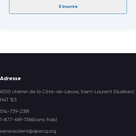
S'inscrire
Footer
Adresse
6550 chemin de la Côte-de-Liesse, Saint-Laurent (Québec)
H4T 1E3
514-739-2381
1-877-669-1366(sans frais)
serviceclient@apecq.org